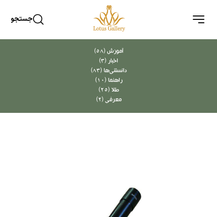
جستجو
آموزش (58)
اخبار (3)
دانستنی‌ها (83)
راهنما (10)
طلا (25)
معرفی (2)