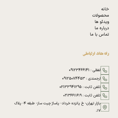
خانه
محصولات
ویدئو ها
درباره ما
تماس با ما
راه های ارتباطی
لفظی :
09123466141
ارجمندی :
09125074453
تلفن ثابت :
02133941295
تلفن ثابت :
۰۲۱۳۶۶۱۱۶۱۹
بازار تهران- خ پانزده خرداد- پاساژ چیت ساز- طبقه ۴- پلاک
۱۷،