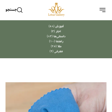
جستجو
آموزش (58)
اخبار (3)
دانستنی‌ها (83)
راهنما (10)
طلا (25)
معرفی (2)