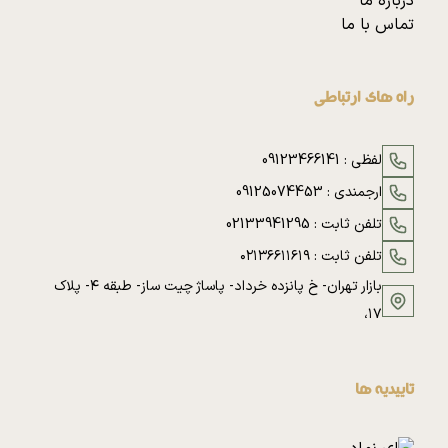
درباره ما
تماس با ما
راه های ارتباطی
لفظی :
09123466141
ارجمندی :
09125074453
تلفن ثابت :
02133941295
تلفن ثابت :
۰۲۱۳۶۶۱۱۶۱۹
بازار تهران- خ پانزده خرداد- پاساژ چیت ساز- طبقه ۴- پلاک
۱۷،
تاییدیه ها