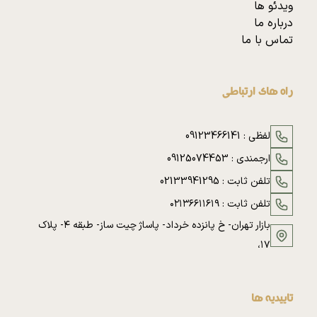
ویدئو ها
درباره ما
تماس با ما
راه های ارتباطی
لفظی :
09123466141
ارجمندی :
09125074453
تلفن ثابت :
02133941295
تلفن ثابت :
۰۲۱۳۶۶۱۱۶۱۹
بازار تهران- خ پانزده خرداد- پاساژ چیت ساز- طبقه ۴- پلاک
۱۷،
تاییدیه ها