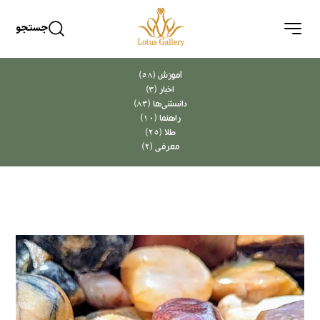
جستجو
آموزش (58)
اخبار (3)
دانستنی‌ها (83)
راهنما (10)
طلا (25)
معرفی (2)