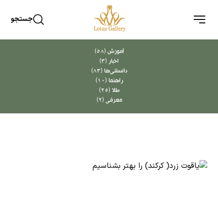
جستجو
آموزش (58)
اخبار (3)
دانستنی‌ها (83)
راهنما (10)
طلا (25)
معرفی (2)