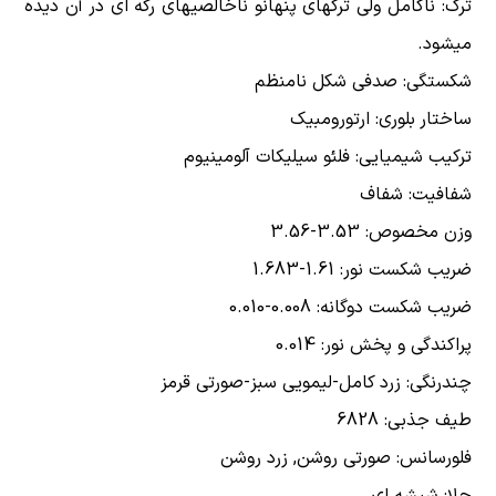
ترک: ناکامل ولی ترکهای پنهانو ناخالصیهای رگه ای در آن دیده
میشود.
شکستگی: صدفی شکل نامنظم
ساختار بلوری: ارتورومبیک
ترکیب شیمیایی: فلئو سیلیکات آلومینیوم
شفافیت: شفاف
وزن مخصوص: 3.53-3.56
ضریب شکست نور: 1.61-1.683
ضریب شکست دوگانه: 0.008-0.010
پراکندگی و پخش نور: 0.014
چندرنگی: زرد کامل-لیمویی سبز-صورتی قرمز
طیف جذبی: 6828
فلورسانس: صورتی روشن, زرد روشن
جلا: شیشه ای