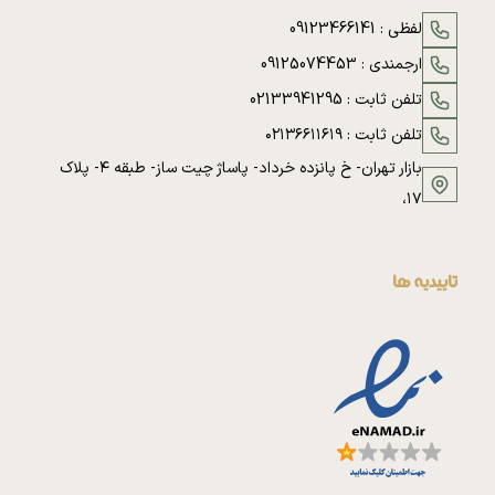
لفظی :
09123466141
ارجمندی :
09125074453
تلفن ثابت :
02133941295
تلفن ثابت :
۰۲۱۳۶۶۱۱۶۱۹
بازار تهران- خ پانزده خرداد- پاساژ چیت ساز- طبقه ۴- پلاک
۱۷،
تاییدیه ها