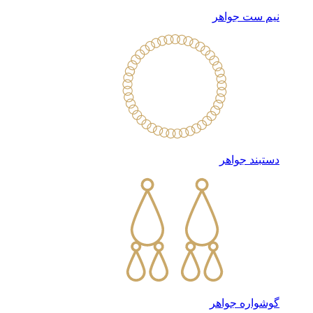
نیم ست جواهر
دستبند جواهر
گوشواره جواهر