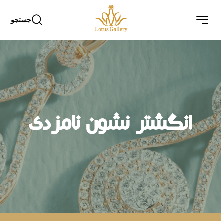
جستجو
انگشتر نشون نامزدی