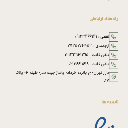
راه های ارتباطی
لفظی :
09123466141
ارجمندی :
09125074453
تلفن ثابت :
02133941295
تلفن ثابت :
۰۲۱۳۶۶۱۱۶۱۹
بازار تهران- خ پانزده خرداد- پاساژ چیت ساز- طبقه ۴- پلاک
۱۷،
تاییدیه ها