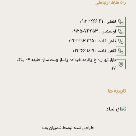
راه های ارتباطی
لفظی :
09123466141
ارجمندی :
09125074453
تلفن ثابت :
02133941295
تلفن ثابت :
۰۲۱۳۶۶۱۱۶۱۹
بازار تهران- خ پانزده خرداد- پاساژ چیت ساز- طبقه ۴- پلاک
۱۷،
تاییدیه ها
طراحی شده توسط
شمیران وب