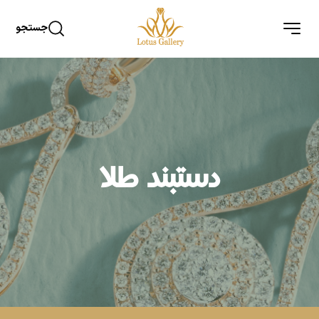
جستجو
دستبند طلا