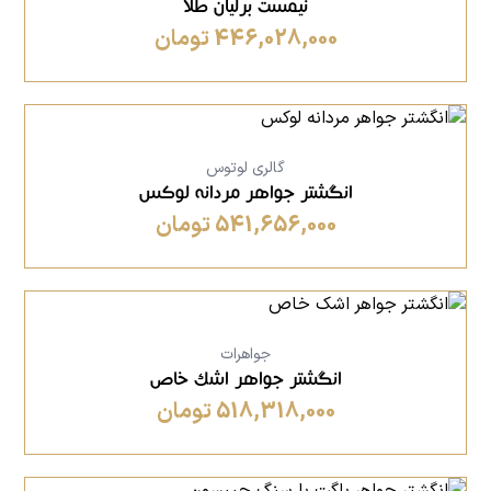
نیمست برلیان طلا
446,028,000 تومان
گالری لوتوس
انگشتر جواهر مردانه لوکس
541,656,000 تومان
جواهرات
انگشتر جواهر اشک خاص
518,318,000 تومان