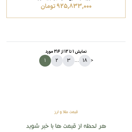
925,833,000 تومان
نمایش
1
تا
12
از
216
مورد
1
2
3
...
18
>
قیمت طلا و ارز
هر لحظه از قیمت ها با خبر شوید