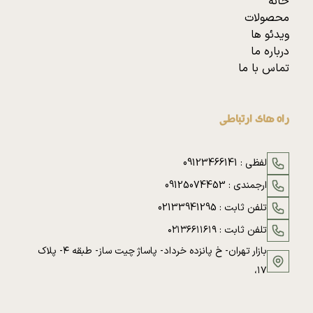
خانه
محصولات
ویدئو ها
درباره ما
تماس با ما
راه های ارتباطی
لفظی :
09123466141
ارجمندی :
09125074453
تلفن ثابت :
02133941295
تلفن ثابت :
۰۲۱۳۶۶۱۱۶۱۹
بازار تهران- خ پانزده خرداد- پاساژ چیت ساز- طبقه ۴- پلاک
۱۷،