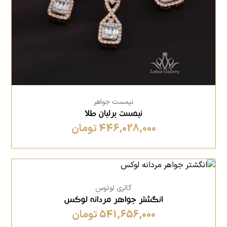
نیمست جواهر
نیمست برلیان طلا
446,028,000 تومان
گالری لوتوس
انگشتر جواهر مردانه لوکس
541,656,000 تومان