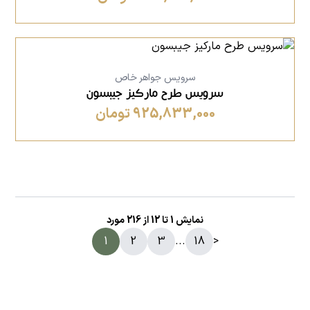
سرویس جواهر خاص
سرویس طرح مارکیز جیبسون
925,833,000 تومان
نمایش
1
تا
12
از
216
مورد
1
2
3
...
18
>