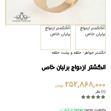
انگشتر جواهر- حلقه و پشت حلقه
انگشتر ازدواج برلیان خاص
252,868,000
تومان
(1) نظر
وضعیت موجود:
موجود در انبار