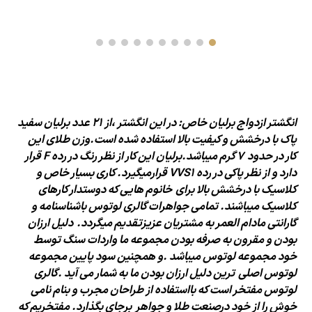
انگشتر ازدواج برلیان خاص: در این
انگشتر
،از 21 عدد برلیان سفید
پاک با درخشش و
کیفیت بالا استفاده شده است.وزن
طلای
این
کار در حدود
7 گرم
میباشد.برلیان این کار از نظر رنگ در رده F قرار
دارد و از نظر پاکی در رده VVS1 قرار
میگیرد. کاری بسیار خاص و
کلاسیک با
درخشش بالا برای
خانوم
هایی
که دوستدار کارهای
کلاسیک میباشند. تمامی جواهرات گالری لوتوس با
شناسنامه و
گارانتی مادام العمر به مشتریان عزیز
تقدیم میگردد.
دلیل
ارزان
بودن و
مقرون به صرفه بودن مجموعه ما واردات سنگ توسط
خود
مجموعه لوتوس میباشد .و همچنین سود پایین مجموعه
لوتوس اصلی
ترین
دلیل ارزان بودن
ما به شمار می آید .گالری
لوتوس مفتخر است که با
استفاده از طراحان مجرب و بنام نامی
خوش را از خود در
صنعت طلا و جواهر
برجای بگذارد.
مفتخریم که