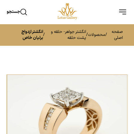
جستجو
صفحه
انگشتر جواهر- حلقه و
انگشتر ازدواج
/
محصولات
/
/
اصلی
پشت حلقه
برلیان خاص