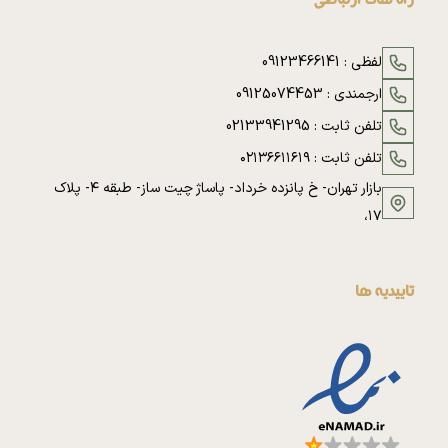
راه های ارتباطی
لفظی :
09123466141
ارجمندی :
09125074453
تلفن ثابت :
02133941295
تلفن ثابت :
۰۲۱۳۶۶۱۱۶۱۹
بازار تهران- خ پانزده خرداد- پاساژ چیت ساز- طبقه ۴- پلاک
۱۷،
تاییدیه ها