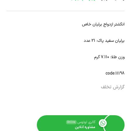
انگشتر ازدواج برلیان خاص
برلیان سفید پاک: 21 عدد
وزن طلا: 7.110 گرم
code:11198
گزارش تخلف
گالری لوتوس
Online
مشاوره آنلاین