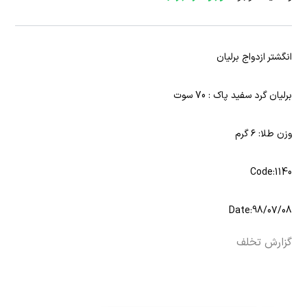
انگشتر ازدواج برلیان
برلیان گرد سفید پاک : 70 سوت
وزن طلا: ۶ گرم
Code:1140
Date:98/07/08
گزارش تخلف