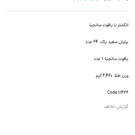
انگشتر با یاقوت سانچیا
برلیان سفید پاک: 64 عدد
یاقوت سانچیا: 1 عدد
وزن طلا: 6.460 گرم
Code:11426
گزارش تخلف