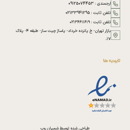
ارجمندی :
09125074453
تلفن ثابت :
02133941295
تلفن ثابت :
۰۲۱۳۶۶۱۱۶۱۹
بازار تهران- خ پانزده خرداد- پاساژ چیت ساز- طبقه ۴- پلاک
۱۷،
تاییدیه ها
طراحی شده توسط
شمیران وب