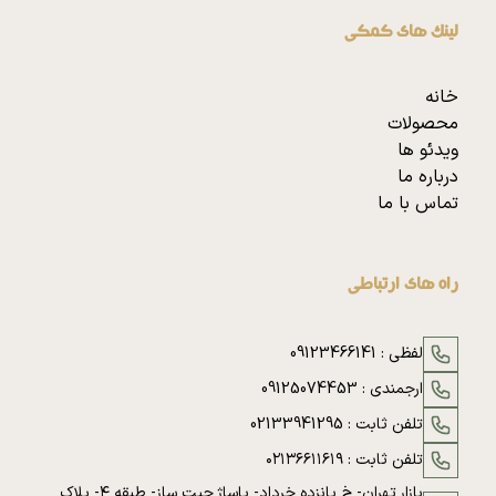
لینک های کمکی
خانه
محصولات
ویدئو ها
درباره ما
تماس با ما
راه های ارتباطی
لفظی :
09123466141
ارجمندی :
09125074453
تلفن ثابت :
02133941295
تلفن ثابت :
۰۲۱۳۶۶۱۱۶۱۹
بازار تهران- خ پانزده خرداد- پاساژ چیت ساز- طبقه ۴- پلاک