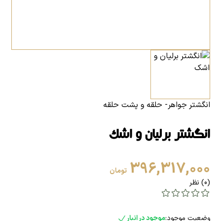
انگشتر جواهر- حلقه و پشت حلقه
انگشتر برلیان و اشک
396,317,000
تومان
(0) نظر
وضعیت موجود:
موجود در انبار