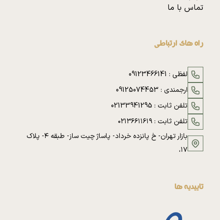
تماس با ما
راه های ارتباطی
لفظی :
09123466141
ارجمندی :
09125074453
تلفن ثابت :
02133941295
تلفن ثابت :
۰۲۱۳۶۶۱۱۶۱۹
بازار تهران- خ پانزده خرداد- پاساژ چیت ساز- طبقه ۴- پلاک
۱۷،
تاییدیه ها