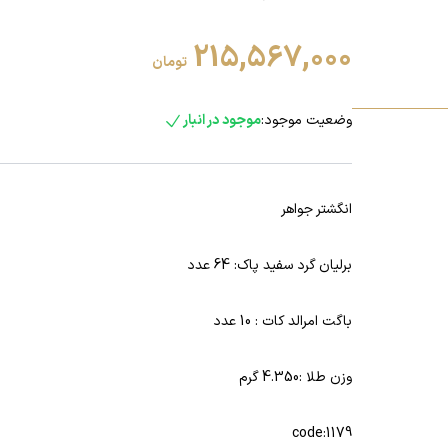
215,567,000
تومان
وضعیت موجود:
موجود در انبار
انگشتر جواهر
برلیان گرد سفید پاک: 64 عدد
باگت امرالد کات : 10 عدد
وزن طلا :4.350 گرم
code:1179