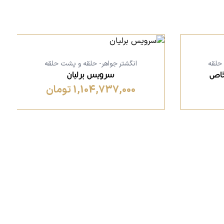
 حلقه
انگشتر جواهر- حلقه و پشت حلقه
خاص
سرویس برلیان
1,104,737,000 تومان