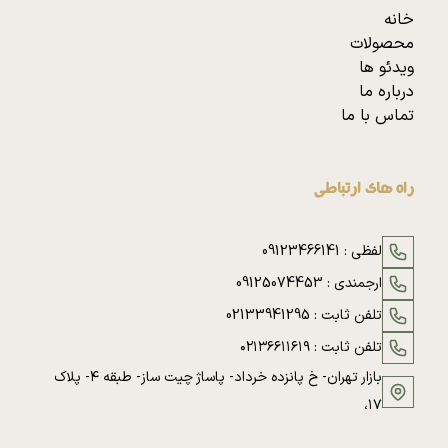
خانه
محصولات
ویدئو ها
درباره ما
تماس با ما
راه های ارتباطی
لفظی :
09123466141
ارجمندی :
09125074453
تلفن ثابت :
02133941295
تلفن ثابت :
۰۲۱۳۶۶۱۱۶۱۹
بازار تهران- خ پانزده خرداد- پاساژ چیت ساز- طبقه ۴- پلاک
۱۷،