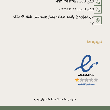
تلفن ثابت :
02133941295
تلفن ثابت :
۰۲۱۳۶۶۱۱۶۱۹
بازار تهران- خ پانزده خرداد- پاساژ چیت ساز- طبقه ۴- پلاک
۱۷،
تاییدیه ها
طراحی شده توسط
شمیران وب