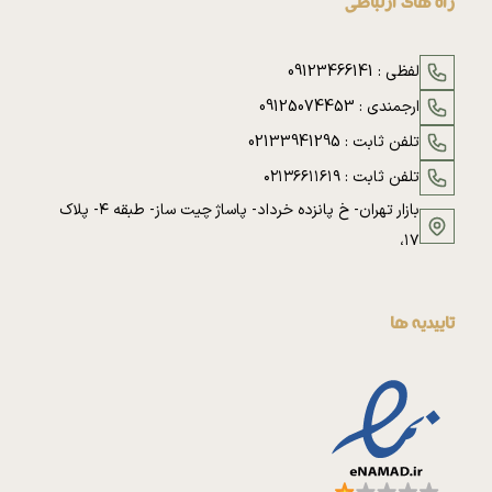
راه های ارتباطی
لفظی :
09123466141
ارجمندی :
09125074453
تلفن ثابت :
02133941295
تلفن ثابت :
۰۲۱۳۶۶۱۱۶۱۹
بازار تهران- خ پانزده خرداد- پاساژ چیت ساز- طبقه ۴- پلاک
۱۷،
تاییدیه ها