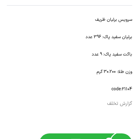
سرویس برلیان ظریف
برلیان سفید پاک: 396 عدد
باگت سفید پاک: 9 عدد
وزن طلا: 30.200 گرم
code:21104
گزارش تخلف