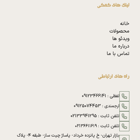
لینک های کمکی
خانه
محصولات
ویدئو ها
درباره ما
تماس با ما
راه های ارتباطی
لفظی :
09123466141
ارجمندی :
09125074453
تلفن ثابت :
02133941295
تلفن ثابت :
۰۲۱۳۶۶۱۱۶۱۹
بازار تهران- خ پانزده خرداد- پاساژ چیت ساز- طبقه ۴- پلاک