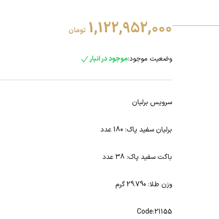
1,122,952,000
تومان
وضعیت موجود:
موجود در انبار
سرویس برلیان
برلیان سفید پاک: 180 عدد
باگت سفید پاک: 38 عدد
وزن طلا: 29.790 گرم
Code:21155