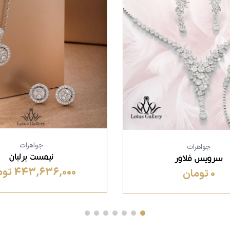
جواهرات
جواهرات
نیمست برلیان
سرویس فلاور
443,636,000 تومان
0 تومان