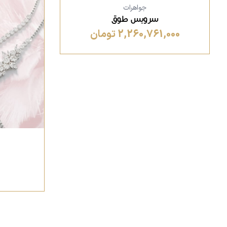
جواهرات
سرویس طوق
2,260,761,000 تومان