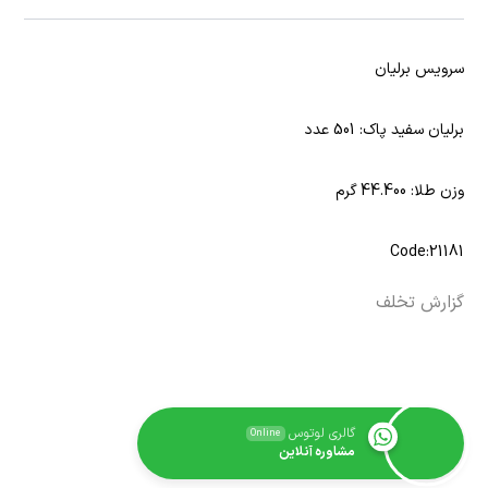
سرویس برلیان
برلیان سفید پاک: 501 عدد
وزن طلا: 44.400 گرم
Code:21181
گزارش تخلف
گالری لوتوس
Online
مشاوره آنلاین