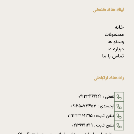
لینک های کمکی
خانه
محصولات
ویدئو ها
درباره ما
تماس با ما
راه های ارتباطی
لفظی :
09123466141
ارجمندی :
09125074453
تلفن ثابت :
02133941295
تلفن ثابت :
۰۲۱۳۶۶۱۱۶۱۹