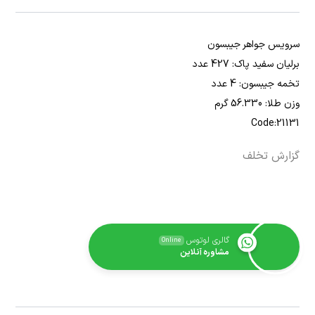
سرویس جواهر جیبسون
برلیان سفید پاک: 427 عدد
تخمه جیبسون: 4 عدد
وزن طلا: 56.330 گرم
Code:21131
گزارش تخلف
گالری لوتوس
Online
مشاوره آنلاین