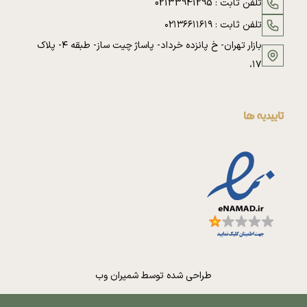
تلفن ثابت :
02133941295
تلفن ثابت :
۰۲۱۳۶۶۱۱۶۱۹
بازار تهران- خ پانزده خرداد- پاساژ چیت ساز- طبقه ۴- پلاک
۱۷،
تاییدیه ها
طراحی شده توسط
شمیران وب