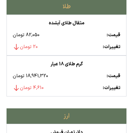
طلا
مثقال طلای آبشده
قیمت:
82,050 تومان
تغییرات:
20 تومان
گرم طلای 18 عیار
قیمت:
18,941,320 تومان
تغییرات:
4,610 تومان
ارز
دلار تهران فروش