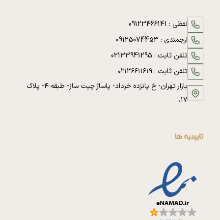
لفظی :
09123466141
ارجمندی :
09125074453
تلفن ثابت :
02133941295
تلفن ثابت :
۰۲۱۳۶۶۱۱۶۱۹
بازار تهران- خ پانزده خرداد- پاساژ چیت ساز- طبقه ۴- پلاک
۱۷،
تاییدیه ها