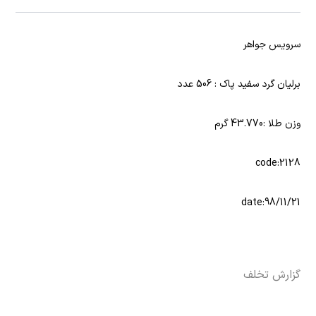
سرویس جواهر
برلیان گرد سفید پاک : 506 عدد
وزن طلا :43.770 گرم
code:2128
date:98/11/21
گزارش تخلف