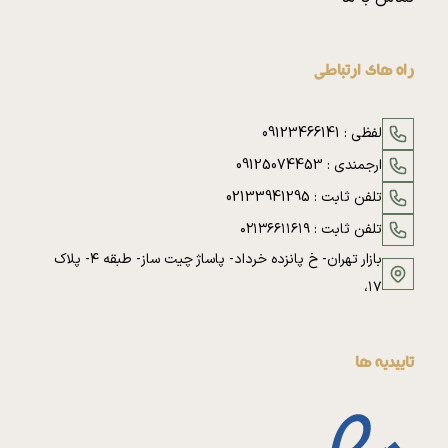
راه های ارتباطی
لفظی :
09123466141
ارجمندی :
09125074453
تلفن ثابت :
02133941295
تلفن ثابت :
۰۲۱۳۶۶۱۱۶۱۹
بازار تهران- خ پانزده خرداد- پاساژ چیت ساز- طبقه ۴- پلاک
۱۷،
تاییدیه ها