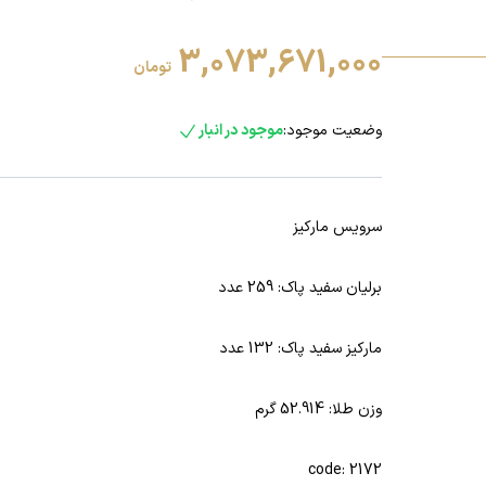
3,073,671,000
تومان
وضعیت موجود:
موجود در انبار
سرویس مارکیز
برلیان سفید پاک: 259 عدد
مارکیز سفید پاک: 132 عدد
وزن طلا: 52.914 گرم
code: 2172