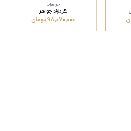
جواهرات
گردنبند جواهر
98,070,000 تومان