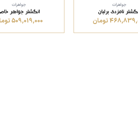
جواهرات
جواهرات
گشتر نامزدی برلیان
انگشتر جواهر خاص
468,839 تومان
509,019,000 تومان