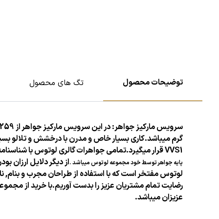
توضیحات محصول
تگ های محصول
سرویس مارکیز جواهر: در این
سرویس
مارکیز جواهر از 259 عدد برلیان سفید پاک و 132 عدد مارکیز سفید پاک با درخشش و تلالو بالا استفاده شده
گرم میباشد.
کاری بسیار خاص و مدرن با درخشش و تلالو بسیار
VVS1 قرار میگیرد.
تمامی جواهرات گالری لوتوس با
شناسنامه 
از دیگر دلایل ارزان بو
پایه
جواهر توسط خود مجموعه لوتوس میباشد .
لوتوس مفتخر است که با استفاده از طراحان مجرب و بنام, ن
رضایت تمام مشتریان عزیز را بدست آوریم.با خرید از
مجموعه 
عزیزان
میباشد.