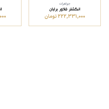
جواهرات
انگشتر فلاور برلیان
ان
222,331,000 تومان
,000