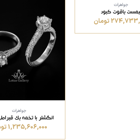
جواهرات
یمست یاقوت کبود
274,733 تومان
جواهرات
انگشتر با تخمه یک قیراطی A
1,235,606,000 تومان