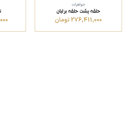
جواهرات
حلقه پشت حلقه برلیان
ن
276,411,000 تومان
,000