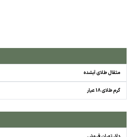
مثقال طلای آبشده
گرم طلای 18 عیار
دلار تهران فروش