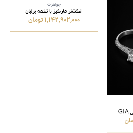
جواهرات
انگشتر مارکیز با تخمه برلیان
1,142,902,000 تومان
GI