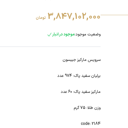
3,847,102,000
تومان
وضعیت موجود:
موجود در انبار
سرویس مارکیز جیبسون
برلیان سفید پاک: 974 عدد
مارکیز سفید پاک: 60 عدد
وزن طلا: 75 گرم
code: 2184