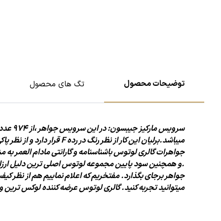
توضیحات محصول
تگ های محصول
سرویس مارکیز جیبسون: در این
سرویس
جواهر ،از 974 عدد برلیان سفید پاک و 60 عدد مارکیز سفید پاک با درخشش و
میباشد.برلیان این کار از نظر رنگ در رده F قرار دارد و از نظر پاکی در رده VVS1 قرار
جواهرات گالری لوتوس با
شناسنامه و گارانتی مادام العمر به 
.و همچنین سود پایین مجموعه
لوتوس اصلی ترین دلیل ارزان
جواهر برجای بگذارد. مفتخریم که اعلام نماییم هم از نظر کیفی
میتوانید تجربه کنید. گالری لوتوس عرضه
کننده لوکس ترین و