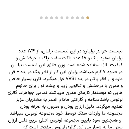
نیمست جواهر برلیان: در این
نیمست
برلیان، از 174 عدد
برلیان سفید پاک و 18 عدد باگت سفید پاک با درخشش و
کیفیت بالا استفاده شده است.وزن
طلای
این نیمست برلیان
در حدود 7 گرم میباشد.برلیان این کار از نظر رنگ در رده F قرار
دارد و از نظر پاکی در رده VVS1 قرار میگیرد. کاری بسیار خاص
و مدرن با درخشش و تلالویی زیبا و چشم نواز برای خانوم
هایی که دوستدار کارهای مدرن میباشند.تمامی جواهرات گالری
لوتوس باشناسنامه و گارانتی مادام العمر به مشتریان عزیز
تقدیم میگردد. دلیل ارزان بودن و مقرون به صرفه بودن
مجموعه ما واردات سنگ توسط خود مجموعه لوتوس میباشد
.و همچنین سود پایین مجموعه لوتوس اصلی ترین دلیل ارزان
بودن ما به شمار می آید. گالری لوتوس مفتخر است که