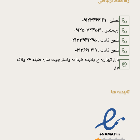
راه های ارتباطی
لفظی :
09123466141
ارجمندی :
09125074453
تلفن ثابت :
02133941295
تلفن ثابت :
۰۲۱۳۶۶۱۱۶۱۹
بازار تهران- خ پانزده خرداد- پاساژ چیت ساز- طبقه ۴- پلاک
۱۷،
تاییدیه ها