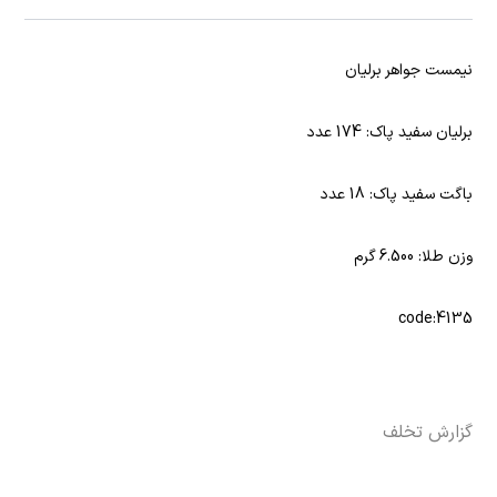
نیمست جواهر برلیان
برلیان سفید پاک: 174 عدد
باگت سفید پاک: 18 عدد
وزن طلا: 6.500 گرم
code:4135
گزارش تخلف