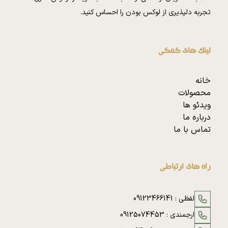
تجربه دلپذیری از لوکس بودن را احساس کنید.
لینک های کمکی
خانه
محصولات
ویدئو ها
درباره ما
تماس با ما
راه های ارتباطی
لفظی :
09123466141
ارجمندی :
09125074453