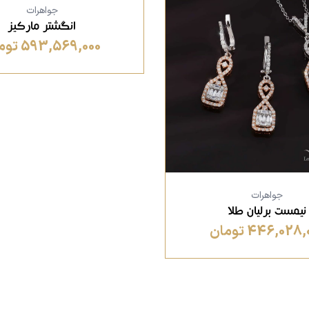
جواهرات
انگشتر مارکیز
593,569,000 تومان
جواهرات
نیمست برلیان طلا
446,028 تومان