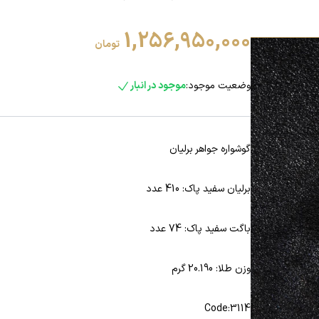
1,256,950,000
تومان
وضعیت موجود:
موجود در انبار
گوشواره جواهر برلیان
برلیان سفید پاک: 410 عدد
باگت سفید پاک: 74 عدد
وزن طلا: 20.190 گرم
Code:3114