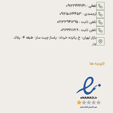
لفظی :
09123466141
ارجمندی :
09125074453
تلفن ثابت :
02133941295
تلفن ثابت :
۰۲۱۳۶۶۱۱۶۱۹
بازار تهران- خ پانزده خرداد- پاساژ چیت ساز- طبقه ۴- پلاک
۱۷،
تاییدیه ها