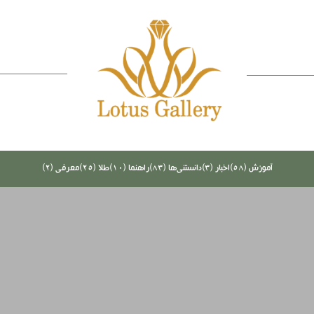
آموزش (58)
اخبار (3)
دانستنی‌ها (83)
راهنما (10)
طلا (25)
معرفی (2)