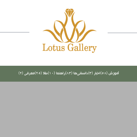
آموزش (58)
اخبار (3)
دانستنی‌ها (83)
راهنما (10)
طلا (25)
معرفی (2)