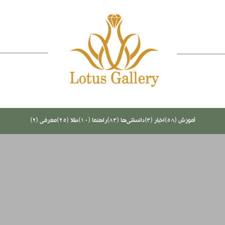
آموزش (58)
اخبار (3)
دانستنی‌ها (83)
راهنما (10)
طلا (25)
معرفی (2)