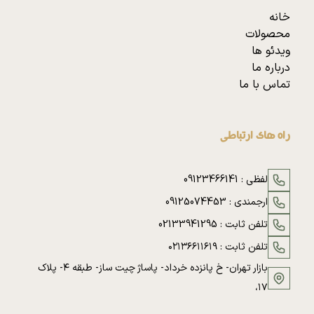
خانه
محصولات
ویدئو ها
درباره ما
تماس با ما
راه های ارتباطی
لفظی :
09123466141
ارجمندی :
09125074453
تلفن ثابت :
02133941295
تلفن ثابت :
۰۲۱۳۶۶۱۱۶۱۹
بازار تهران- خ پانزده خرداد- پاساژ چیت ساز- طبقه ۴- پلاک
۱۷،