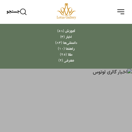
جستجو
آموزش (58)
اخبار (3)
دانستنی‌ها (83)
راهنما (10)
طلا (25)
معرفی (2)