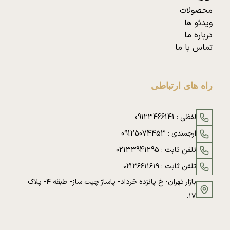
محصولات
ویدئو ها
درباره ما
تماس با ما
راه های ارتباطی
لفظی :
09123466141
ارجمندی :
09125074453
تلفن ثابت :
02133941295
تلفن ثابت :
۰۲۱۳۶۶۱۱۶۱۹
بازار تهران- خ پانزده خرداد- پاساژ چیت ساز- طبقه ۴- پلاک
۱۷،