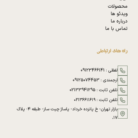
محصولات
ویدئو ها
درباره ما
تماس با ما
راه های ارتباطی
لفظی :
09123466141
ارجمندی :
09125074453
تلفن ثابت :
02133941295
تلفن ثابت :
۰۲۱۳۶۶۱۱۶۱۹
بازار تهران- خ پانزده خرداد- پاساژ چیت ساز- طبقه ۴- پلاک
۱۷،