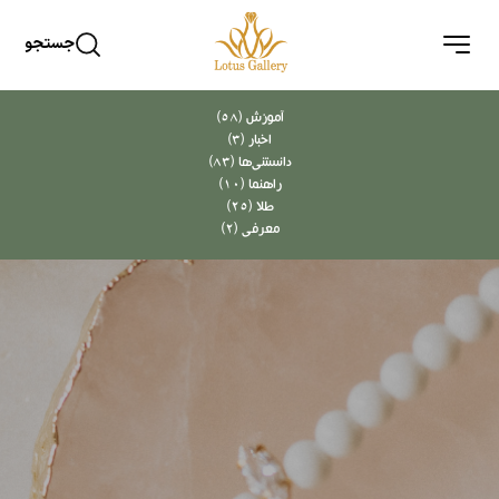
جستجو
آموزش (58)
اخبار (3)
دانستنی‌ها (83)
راهنما (10)
طلا (25)
معرفی (2)