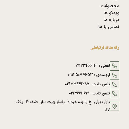
محصولات
ویدئو ها
درباره ما
تماس با ما
راه های ارتباطی
لفظی :
09123466141
ارجمندی :
09125074453
تلفن ثابت :
02133941295
تلفن ثابت :
۰۲۱۳۶۶۱۱۶۱۹
بازار تهران- خ پانزده خرداد- پاساژ چیت ساز- طبقه ۴- پلاک
۱۷،