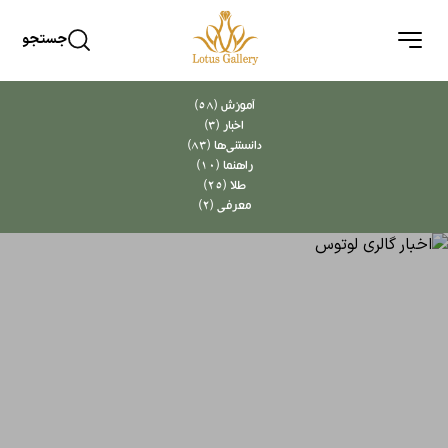
جستجو
آموزش (58)
اخبار (3)
دانستنی‌ها (83)
راهنما (10)
طلا (25)
معرفی (2)