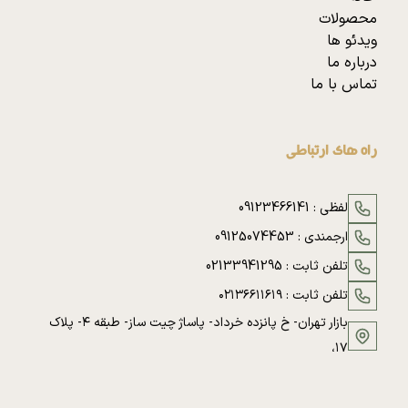
محصولات
ویدئو ها
درباره ما
تماس با ما
راه های ارتباطی
لفظی :
09123466141
ارجمندی :
09125074453
تلفن ثابت :
02133941295
تلفن ثابت :
۰۲۱۳۶۶۱۱۶۱۹
بازار تهران- خ پانزده خرداد- پاساژ چیت ساز- طبقه ۴- پلاک
۱۷،