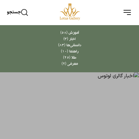
جستجو
آموزش (58)
اخبار (3)
دانستنی‌ها (83)
راهنما (10)
طلا (25)
معرفی (2)